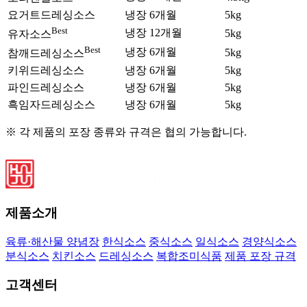
요거트드레싱소스
냉장 6개월
5kg
Best
냉장 12개월
5kg
유자소스
Best
냉장 6개월
5kg
참깨드레싱소스
키위드레싱소스
냉장 6개월
5kg
파인드레싱소스
냉장 6개월
5kg
흑임자드레싱소스
냉장 6개월
5kg
※ 각 제품의 포장 종류와 규격은 협의 가능합니다.
제품소개
육류·해산물 양념장
한식소스
중식소스
일식소스
경양식소스
분식소스
치킨소스
드레싱소스
복합조미식품
제품 포장 규격
고객센터