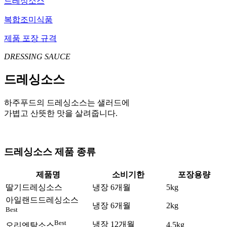
드레싱소스
복합조미식품
제품 포장 규격
DRESSING SAUCE
드레싱소스
하주푸드의 드레싱소스는 샐러드에
가볍고 산뜻한 맛을 살려줍니다.
드레싱소스 제품 종류
제품명
소비기한
포장용량
딸기드레싱소스
냉장 6개월
5kg
아일랜드드레싱소스
냉장 6개월
2kg
Best
Best
냉장 12개월
4.5kg
오리엔탈소스